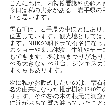
こんにちは。内視鏡看護科の鈴木
今日は私の実家がある、岩手県の
いと思います。
雫石町は、岩手県の中ほどにあり
位置しています。観光地としては
ます。NHKの朝ドラで有名にな
のショーや乗馬体験、牛乳やチー
もできます。冬は雪まつりがあり
べる大きなすべり台、ジンギスカ
まくらもあります。
次に私がお勧めしたいのは、雫石
名の由来になった推定樹齢1340
ります。その杉の木の根元に洞窟
に滴がおちて響き渡っていたことか