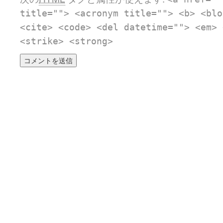
title=""> <acronym title=""> <b> <blo
<cite> <code> <del datetime=""> <em> 
<strike> <strong>