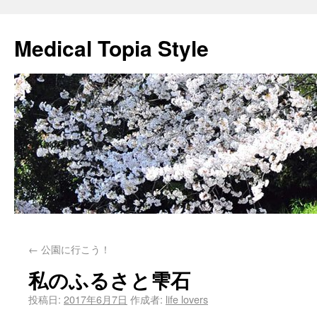
Medical Topia Style
←
公園に行こう！
私のふるさと雫石
投稿日:
2017年6月7日
作成者:
life lovers