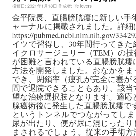
投稿日:
2021年1月18日
作成者:
life lovers
金平院長、直腸膀胱瘻に新しい手
ャーナルに掲載されました。詳細は
https://pubmed.ncbi.nlm.nih.gov
イツで習得し、30年間行ってきた
イクロサージェリー（TEM）の
が困難と言われている直腸膀胱瘻
方法を開発しました。おなかをま
でき、閉鎖率（瘻孔が完全に塞がる
間で退院できることもあり、該当
望な治療選択肢となります。適応
腺癌術後に発生した直腸膀胱瘻で
というトンネルでつながってしま
尿が出たり、便が尿に混じったり
まされるでしょう。従来の手術方