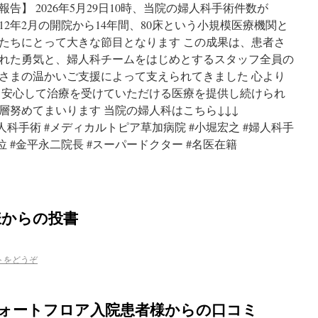
ご報告】 2026年5月29日10時、当院の婦人科手術件数が
2012年2月の開院から14年間、80床という小規模医療機関と
たちにとって大きな節目となります この成果は、患者さ
れた勇気と、婦人科チームをはじめとするスタッフ全員の
さまの温かいご支援によって支えられてきました 心より
、安心して治療を受けていただける医療を提供し続けられ
層努めてまいります 当院の婦人科はこちら↓↓↓
fujinka/ #婦人科手術 #メディカルトピア草加病院 #小堀宏之 #婦人科手
位 #金平永二院長 #スーパードクター #名医在籍
様からの投書
トをどうぞ
ンフォートフロア入院患者様からの口コミ