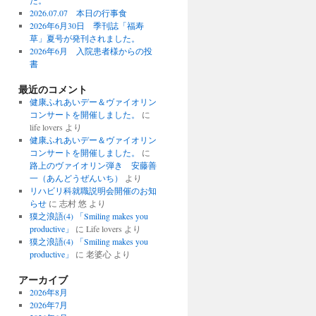
た。
2026.07.07 本日の行事食
2026年6月30日 季刊誌「福寿
草」夏号が発刊されました。
2026年6月 入院患者様からの投
書
最近のコメント
健康ふれあいデー＆ヴァイオリン
コンサートを開催しました。
に
life lovers より
健康ふれあいデー＆ヴァイオリン
コンサートを開催しました。
に
路上のヴァイオリン弾き 安藤善
一（あんどうぜんいち）
より
リハビリ科就職説明会開催のお知
らせ
に 志村 悠 より
獏之浪語(4) 「Smiling makes you
productive」
に Life lovers より
獏之浪語(4) 「Smiling makes you
productive」
に 老婆心 より
アーカイブ
2026年8月
2026年7月