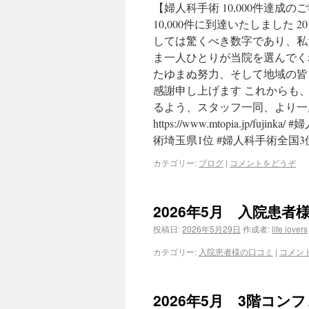
【婦人科手術 10,000件達成の
10,000件に到達いたしました 
しては驚くべき数字であり、私
ま一人ひとりが当院を選んでく
たゆまぬ努力、そして地域の皆
感謝申し上げます これからも
るよう、スタッフ一同、より一
https://www.mtopia.jp/
術埼玉県1位 #婦人科手術全国3
カテゴリー:
ブログ
|
コメントをどうぞ
2026年5月 入院患者
投稿日:
2026年5月29日
作成者:
life lovers
カテゴリー:
入院患者様の口コミ
|
コメン
2026年5月 3階コ