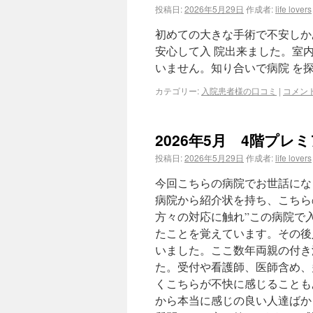
投稿日:
2026年5月29日
作成者:
life lovers
初めての大きな手術で不安しか
安心して入 院出来ました。室
いません。知り合いで病院 を
カテゴリー:
入院患者様の口コミ
|
コメン
2026年5月 4階プ
投稿日:
2026年5月29日
作成者:
life lovers
今回こちらの病院でお世話にな
病院から紹介状を持ち、こちら
方々の対応に触れ”この病院で
たことを覚えています。その後
いました。ここ数年両親の付き
た。受付や看護師、医師含め、
くこちらが不快に感じることも
から本当に感じの良い人達ばか