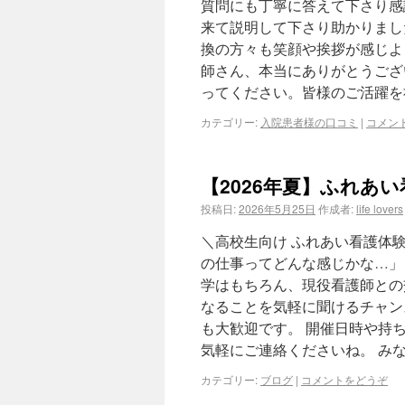
質問にも丁寧に答えて下さり感
来て説明して下さり助かりまし
換の方々も笑顔や挨拶が感じよ
師さん、本当にありがとうござ
ってください。皆様のご活躍を
カテゴリー:
入院患者様の口コミ
|
コメン
【2026年夏】ふれあ
投稿日:
2026年5月25日
作成者:
life lovers
＼高校生向け ふれあい看護体
の仕事ってどんな感じかな…」
学はもちろん、現役看護師との
なることを気軽に聞けるチャン
も大歓迎です。 開催日時や持
気軽にご連絡くださいね。 み
カテゴリー:
ブログ
|
コメントをどうぞ