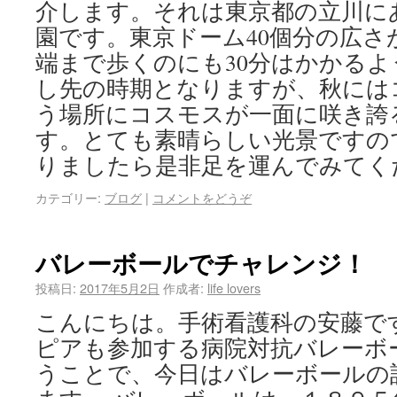
介します。それは東京都の立川に
園です。東京ドーム40個分の広さ
端まで歩くのにも30分はかかるよ
し先の時期となりますが、秋には
う場所にコスモスが一面に咲き誇
す。とても素晴らしい光景ですの
りましたら是非足を運んでみてく
カテゴリー:
ブログ
|
コメントをどうぞ
バレーボールでチャレンジ！
投稿日:
2017年5月2日
作成者:
life lovers
こんにちは。手術看護科の安藤で
ピアも参加する病院対抗バレーボ
うことで、今日はバレーボールの