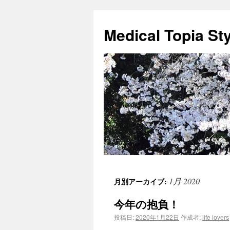
Medical Topia St
1月 2020
月別アーカイブ:
今年の抱負！
投稿日:
2020年1月22日
作成者:
life lovers