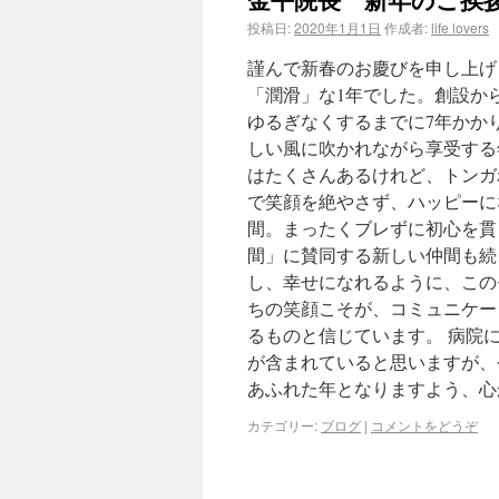
投稿日:
2020年1月1日
作成者:
life lovers
謹んで新春のお慶びを申し上げ
「潤滑」な1年でした。創設か
ゆるぎなくするまでに7年かか
しい風に吹かれながら享受する
はたくさんあるけれど、トンガ
で笑顔を絶やさず、ハッピーに
間。まったくブレずに初心を貫
間」に賛同する新しい仲間も続
し、幸せになれるように、この
ちの笑顔こそが、コミュニケー
るものと信じています。 病院
が含まれていると思いますが、
あふれた年となりますよう、心
カテゴリー:
ブログ
|
コメントをどうぞ