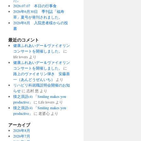
た。
2026.07.07 本日の行事食
2026年6月30日 季刊誌「福寿
草」夏号が発刊されました。
2026年6月 入院患者様からの投
書
最近のコメント
健康ふれあいデー＆ヴァイオリン
コンサートを開催しました。
に
life lovers より
健康ふれあいデー＆ヴァイオリン
コンサートを開催しました。
に
路上のヴァイオリン弾き 安藤善
一（あんどうぜんいち）
より
リハビリ科就職説明会開催のお知
らせ
に 志村 悠 より
獏之浪語(4) 「Smiling makes you
productive」
に Life lovers より
獏之浪語(4) 「Smiling makes you
productive」
に 老婆心 より
アーカイブ
2026年8月
2026年7月