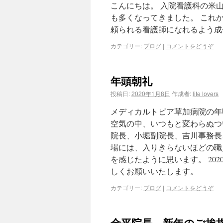
こんにちは。 入院看護科の米山
も多くなってきました。 これ
頼られる看護師になれるよう成
カテゴリー:
ブログ
|
コメントをどうぞ
年頭朝礼
投稿日:
2020年1月8日
作成者:
life lovers
メディカルトピア草加病院の年
空気の中、いつもと変わらぬつ
院長、小堀副院長、吉川事務長
場には、入りきらないほどの職
を感じたように思います。 20
しくお願いいたします。
カテゴリー:
ブログ
|
コメントをどうぞ
金平院長 新年のご挨