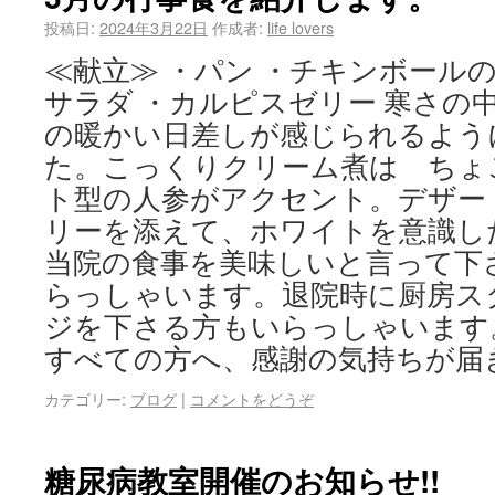
投稿日:
2024年3月22日
作成者:
life lovers
≪献立≫ ・パン ・チキンボール
サラダ ・カルピスゼリー 寒さの
の暖かい日差しが感じられるよう
た。こっくりクリーム煮は ちょ
ト型の人参がアクセント。デザー
リーを添えて、ホワイトを意識し
当院の食事を美味しいと言って下
らっしゃいます。退院時に厨房ス
ジを下さる方もいらっしゃいます
すべての方へ、感謝の気持ちが届
カテゴリー:
ブログ
|
コメントをどうぞ
糖尿病教室開催のお知らせ!!