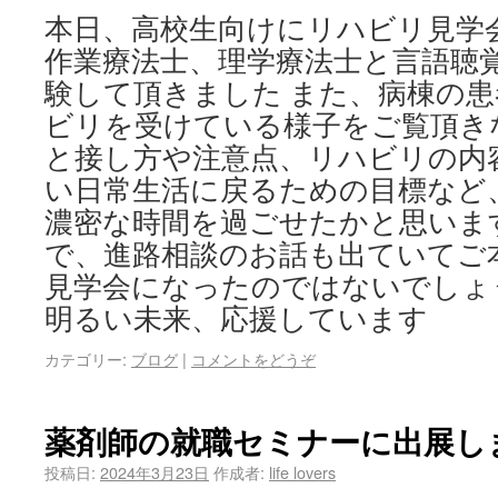
本日、高校生向けにリハビリ見学
作業療法士、理学療法士と言語聴
験して頂きました また、病棟の
ビリを受けている様子をご覧頂き
と接し方や注意点、リハビリの内
い日常生活に戻るための目標など
濃密な時間を過ごせたかと思いま
で、進路相談のお話も出ていてご
見学会になったのではないでしょ
明るい未来、応援しています
カテゴリー:
ブログ
|
コメントをどうぞ
薬剤師の就職セミナーに出展しま
投稿日:
2024年3月23日
作成者:
life lovers