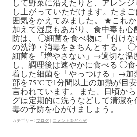
して野菜に沿えたりと、アレンジ
し上がっていただけます。たまご
囲気をかえてみました。 ★これ
加えて湿度もあがり、食中毒も心
防は、 ◯細菌を食べ物に「付け
の洗浄・消毒をきちんとする。 
細菌を「増やさない」→適切な温
し、調理後は速やかに食べる ◯
着した細菌を「やっつける」→加
部を75℃で1分間以上の加熱が目安
言われています。 また、日頃か
グは定期的に洗うなどして清潔を
毒の予防を心がけましょう。
カテゴリー:
ブログ
|
コメントをどうぞ