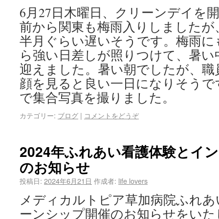
6月27日木曜日、クリーンデイを
前から関東も梅雨入りしましたが
半月ぐらい遅いそうです。梅雨に
ら強い日差しが照りつけて、暑い
迎えました。暑い朝でしたが、職
顔を見ると良い一日になりそうで
で集合写真を撮りました。
カテゴリー:
ブログ
|
コメントをどうぞ
2024年ふれあい看護体験とイ
のお知らせ
投稿日:
2024年6月21日
作成者:
life lovers
メディカルトピア草加病院ふれあ
ーンシップ開催のお知らせをいたし