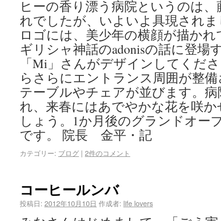
ヒーの香り漂う病院というのは、
れでしたが、いよいよ具現されました。c
ロゴには、美少年の横顔が描かれ
ギリシャ神話のadonisの話に登
「Mi」さんがデザインしてくださ
らさらにエントランス周囲が整備さ
テーブルやチェアが並びます。病
れ、来春にはあでやかな花を咲か
しょう。1か月後のグランドオー
です。 院長 金平・記
カテゴリー:
ブログ
|
2件のコメント
コーヒールンバ
投稿日:
2012年10月10日
作成者:
life lovers