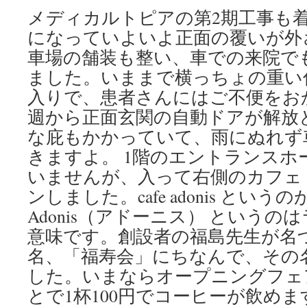
メディカルトピアの第2期工事も
になっていよいよ正面の覆いが外
車場の舗装も整い、車での来院で
ました。いままで横っちょの重い
入りで、患者さんにはご不便をお
週から正面玄関の自動ドアが解放
な庇もかかっていて、雨にぬれず
きますよ。 1階のエントランスホ
いませんが、入って右側のカフェ
ンしました。cafe adonis とい
Adonis（アドーニス） という
意味です。創設者の福島先生が名
名、「福寿会」にちなんで、その
した。いまならオープニングフェ
とで1杯100円でコーヒーが飲めま