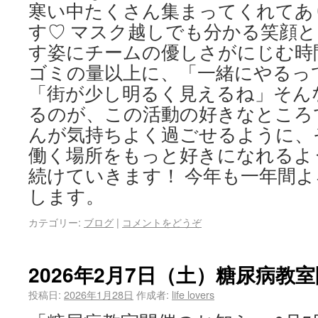
寒い中たくさん集まってくれてあ
す♡ マスク越しでも分かる笑顔
す姿にチームの優しさがにじむ時
ゴミの量以上に、「一緒にやるっ
「街が少し明るく見えるね」そん
るのが、この活動の好きなところ
んが気持ちよく過ごせるように、
働く場所をもっと好きになれるよ
続けていきます！ 今年も一年間
します。
カテゴリー:
ブログ
|
コメントをどうぞ
2026年2月7日（土）糖尿病教
投稿日:
2026年1月28日
作成者:
life lovers