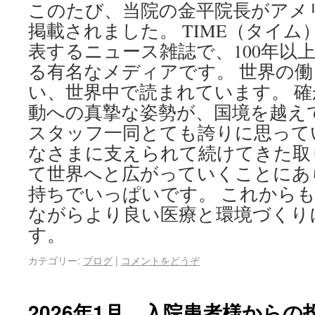
このたび、当院の金平院長がアメリカ
掲載されました。 TIME（タイ
表するニュース雑誌で、100年以
る有名なメディアです。 世界の
い、世界中で読まれています。 
動への真摯な姿勢が、国境を越え
スタッフ一同とても誇りに思って
なさまに支えられて続けてきた取
て世界へと広がっていくことにあ
持ちでいっぱいです。 これから
ながらより良い医療と環境づくり
す。
カテゴリー:
ブログ
|
コメントをどうぞ
2026年1月 入院患者様からの