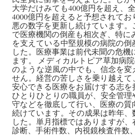
大学だけみても400億円を超え、
4000億円を超えると予想されて
悪の数字を更新し続けています。
で医療機関の倒産も相次ぎ、特に
を支えている中堅規模の病院の倒
した。医療事業は前代未聞の危機
ます。 メディカルトピア草加病
のような逆風の中でも、信念を変
せん。経営の苦しさを乗り越えて
安心できる医療をお届けする志を
ひとりひとりの職員が、安全管理
守などを徹底して行い、医療の質
続けています。その成果は昨年、
した。単月指標ではありますが、
診断、手術件数、内視鏡検査件数