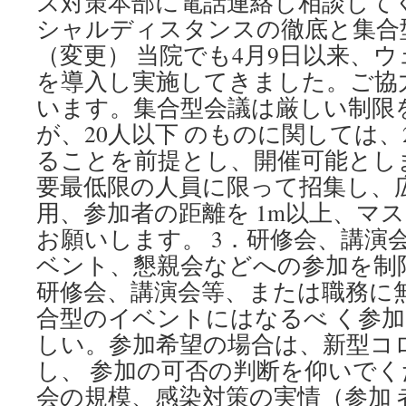
ス対策本部に電話連絡し相談して
シャルディスタンスの徹底と集合
（変更） 当院でも4月9日以来、
を導入し実施してきました。ご協
います。集合型会議は厳しい制限
が、20人以下 のものに関しては、
ることを前提とし、開催可能とし
要最低限の人員に限って招集し、
用、参加者の距離を 1m以上、マ
お願いします。 3．研修会、講演
ベント、懇親会などへの参加を制
研修会、講演会等、または職務に
合型のイベントにはなるべ く参
しい。参加希望の場合は、新型コ
し、 参加の可否の判断を仰いで
会の規模、感染対策の実情（参加 