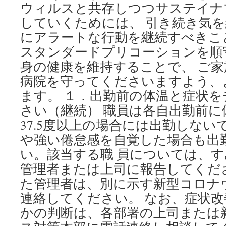
ウィルスと共存しつつサステイナ
していくためには、 引き続き気
にアラートな行動を継続すべきこ
スタンダードプリコーションを順
身の健康を維持することで、 ご
病院を守ってくださいますよう、
ます。 １．出勤前の体温と症状
さい（継続） 職員は各自出勤前に
37.5度以上の場合には出勤しない
や強い倦怠感を自覚した場合も出
い。該当する職 員については、
管理者または上司に報告してくだ
た管理者は、別に示す新型コロナ
連絡してください。 なお、症状
かの判断は、各部署の上司または