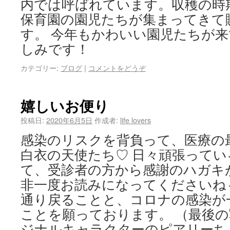
内では呼ばれています。収穫の時
保育園の園児たちが集まってきて
す。 今年もかわいい園児たちが
しみです！
カテゴリー:
ブログ
|
コメントをどうぞ
嬉しいお便り
投稿日:
2020年6月5日
作成者:
life lovers
感染のリスクを背負って、医療の
白衣の天使たち♡ 日々頑張って
て、受診者の方から感謝のハガキ
非一度お読みになってくださいね
通り戻ることと、コロナの感染が
ことを願っております。 （最後
ジナルキャラクターのピアリーち