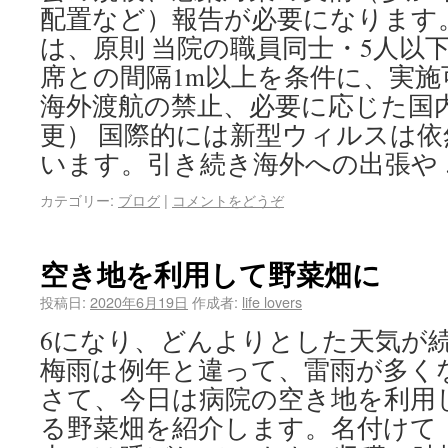
配置など）報告が必要になります
は、原則 当院の職員同士・5人以
席との間隔1m以上を条件に、実施可
海外渡航の禁止、必要に応じた国
更） 国際的には新型ウィルスは
います。引き続き海外への出張や
カテゴリー:
ブログ
|
コメントをどうぞ
空き地を利用して野菜畑に
投稿日:
2020年6月19日
作成者:
life lovers
6になり、どんよりとした天気が
梅雨は例年と違って、雷雨が多く
さて、今日は病院の空き地を利用
る野菜畑を紹介します。名付けて