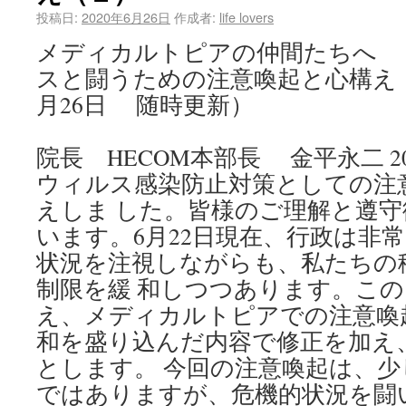
投稿日:
2020年6月26日
作成者:
life lovers
メディカルトピアの仲間たちへ 
スと闘うための注意喚起と心構え （
月26日 随時更新）
院長 HECOM本部長 金平永二 2
ウィルス感染防止対策としての注
えしま した。皆様のご理解と遵
います。6月22日現在、行政は非常
状況を注視しながらも、私たちの
制限を緩 和しつつあります。こ
え、メディカルトピアでの注意喚起
和を盛り込んだ内容で修正を加え
とします。 今回の注意喚起は、
ではありますが、危機的状況を闘