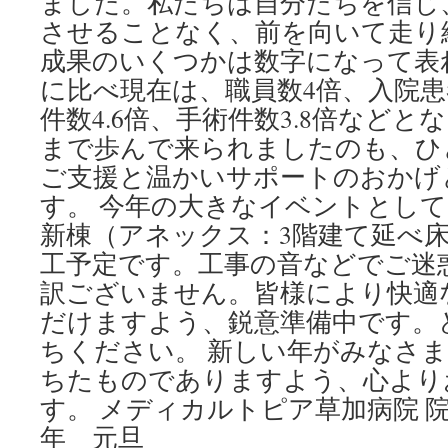
ました。私たちは自分たちを信じ
させることなく、前を向いて走り
成果のいくつかは数字になって表
に比べ現在は、職員数4倍、入院患者
件数4.6倍、手術件数3.8倍など
まで歩んで来られましたのも、ひ
ご支援と温かいサポートのおかげ
す。 今年の大きなイベントとし
新棟（アネックス：3階建て延べ床面
工予定です。工事の音などでご迷
訳ございません。皆様により快適
だけますよう、鋭意準備中です。
ちください。 新しい年がみなさ
ちたものでありますよう、心より
す。 メディカルトピア草加病院 院長
年 元旦