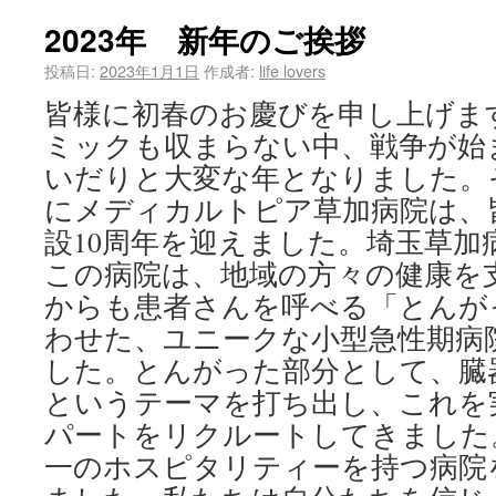
2023年 新年のご挨拶
投稿日:
2023年1月1日
作成者:
life lovers
皆様に初春のお慶びを申し上げま
ミックも収まらない中、戦争が始
いだりと大変な年となりました。そ
にメディカルトピア草加病院は、
設10周年を迎えました。埼玉草加
この病院は、地域の方々の健康を
からも患者さんを呼べる「とんが
わせた、ユニークな小型急性期病
した。とんがった部分として、臓
というテーマを打ち出し、これを
パートをリクルートしてきました
一のホスピタリティーを持つ病院