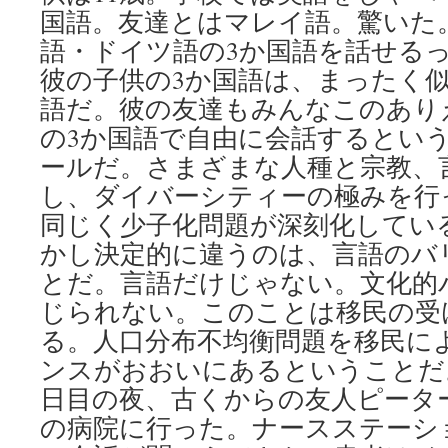
国語。友達とはマレイ語。驚いた
語・ドイツ語の3か国語を話せる
彼の子供の3か国語は、まったく
語だ。彼の友達もみんなこのあり
の3か国語で自由に会話するとい
ールだ。さまざまな人種と宗教、
し、ダイバーシティーの極みを行
同じく少子化問題が深刻化してい
かし決定的に違うのは、言語のバ
とだ。言語だけじゃない。文化的
じられない。このことは移民の受
る。人口分布不均衡問題を移民に
ンスがおおいにあるということだ
日目の夜、古くからの友人ピータ
の病院に行った。ナースステーシ