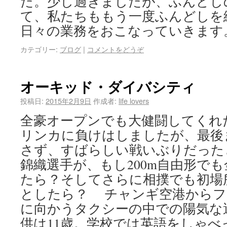
た。少し過ぎましたが、ふんどし
て、私たちももう一度ふんどしを
日々の業務をおこなっていきます
カテゴリー:
ブログ
|
コメントをどうぞ
オーキッド・ダイバシティ
投稿日:
2015年2月9日
作成者:
life lovers
全豪オープンでも大健闘してくれ
リンカに負けはしましたが、最後
さず、すばらしい戦いぶりだった
錦織選手が、もし200m自由形で
たら？そしてさらに相撲でも初場
としたら？ チャンギ空港からフ
に向かうタクシーの中での陽気な
供は11歳。学校では英語をしゃべ