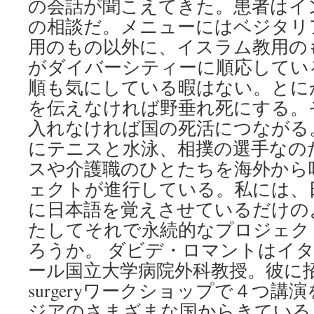
の会話が聞こえてきた。患者はイ
の相談だ。メニューにはベジタリ
用のもの以外に、イスラム教用の
がダイバーシティーに順応してい
順も気にしている暇はない。とに
を伝えなければ野垂れ死にする。
入れなければ国の死活につながる
にテニスと水泳、相撲の選手なの
スや介護職のひとたちを海外から
ェクトが進行している。私には、
に日本語を覚えさせているだけの
たしてそれで永続的なプロジェク
ろうか。 ダビデ・ロマントはイ
ール国立大学病院外科教授。彼に招待され
surgeryワークショップで４つ
ジアのさまざまな国からきている