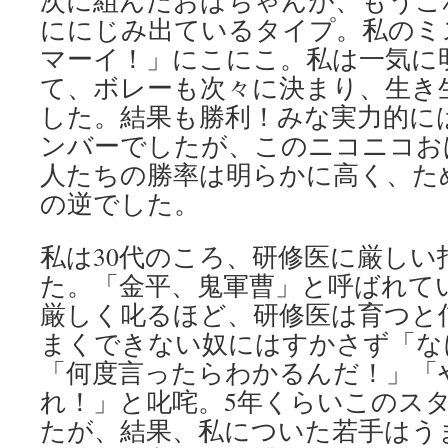
次に組んだおばちゃんが、もうこ
ににじみ出ているタイプ。私のミ
マーイ！」にこにこ。私は一気に
て、ボレーも次々に決まり、生き
した。結果も勝利！みな実力的に
ンバーでしたが、このニコニコお
人たちの勝率は明らかに高く、た
の逆でした。
私は30代のころ、研修医に厳しい
た。「金平、鬼軍曹」と呼ばれて
厳しく叱るほど、研修医は育つと
まくできない奴にはすかさず「な
「何度言ったらわかるんだ！」「
れ！」と叱咤。5年くらいこのス
たが、結果、私についた若手はう