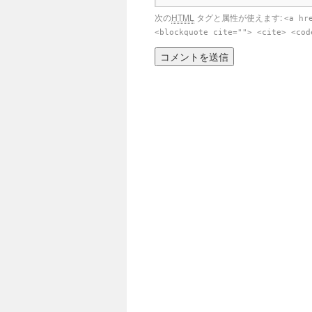
次の
HTML
タグと属性が使えます:
<a hr
<blockquote cite=""> <cite> <cod