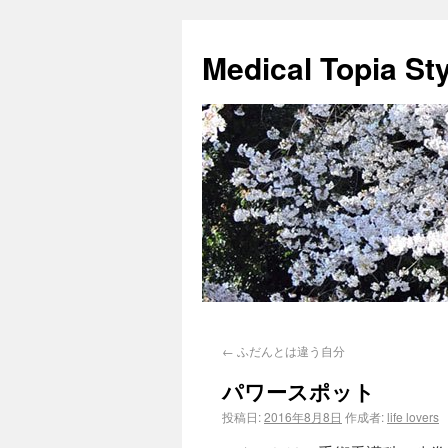
Medical Topia St
←
ふだんとは違う自分
パワースポット
投稿日:
2016年8月8日
作成者:
life lovers