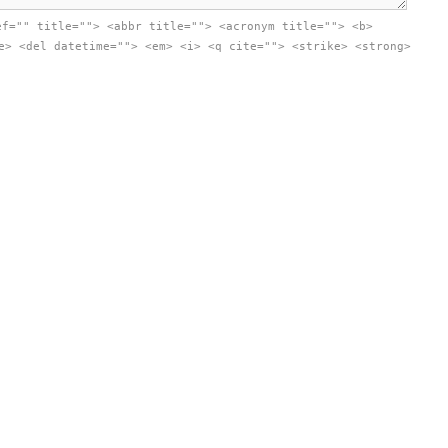
ef="" title=""> <abbr title=""> <acronym title=""> <b>
e> <del datetime=""> <em> <i> <q cite=""> <strike> <strong>