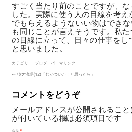
すごく当たり前のことですが、な
した。実際に使う人の目線を考え
でもらえるようないい物はできな
も同じことが言えそうです。私た
の目線に立って、日々の仕事をし
と思いました。
カテゴリー:
ブログ
パーマリンク
←
獏之浪語(12)「むかついた！と思ったら」
コメントをどうぞ
メールアドレスが公開されること
が付いている欄は必須項目です
*
名前