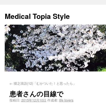
Medical Topia Style
←
獏之浪語(12)「むかついた！と思ったら」
患者さんの目線で
投稿日:
2015年12月10日
作成者:
life lovers