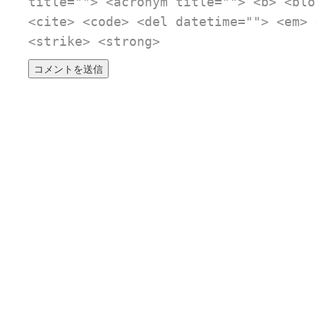
title=""> <acronym title=""> <b> <blo
<cite> <code> <del datetime=""> <em> 
<strike> <strong>