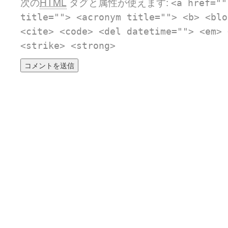
次の
HTML
タグと属性が使えます:
<a href=""
title=""> <acronym title=""> <b> <blo
<cite> <code> <del datetime=""> <em> 
<strike> <strong>