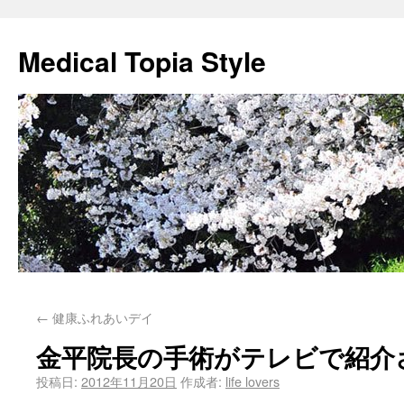
Medical Topia Style
←
健康ふれあいデイ
金平院長の手術がテレビで紹介
投稿日:
2012年11月20日
作成者:
life lovers