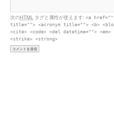
次の
HTML
タグと属性が使えます:
<a href=""
title=""> <acronym title=""> <b> <blo
<cite> <code> <del datetime=""> <em> 
<strike> <strong>