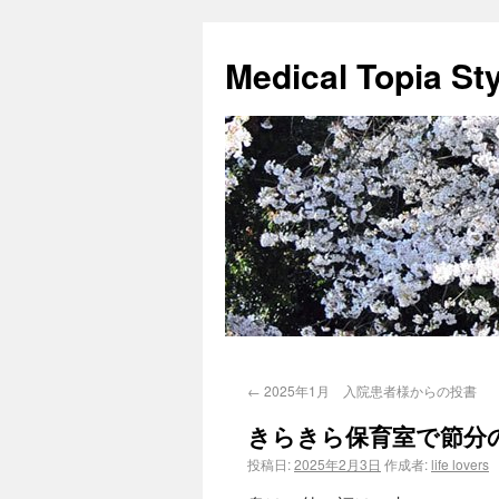
Medical Topia St
←
2025年1月 入院患者様からの投書
きらきら保育室で節分
投稿日:
2025年2月3日
作成者:
life lovers