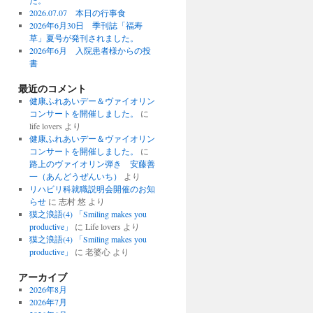
た。
2026.07.07 本日の行事食
2026年6月30日 季刊誌「福寿
草」夏号が発刊されました。
2026年6月 入院患者様からの投
書
最近のコメント
健康ふれあいデー＆ヴァイオリン
コンサートを開催しました。
に
life lovers より
健康ふれあいデー＆ヴァイオリン
コンサートを開催しました。
に
路上のヴァイオリン弾き 安藤善
一（あんどうぜんいち）
より
リハビリ科就職説明会開催のお知
らせ
に 志村 悠 より
獏之浪語(4) 「Smiling makes you
productive」
に Life lovers より
獏之浪語(4) 「Smiling makes you
productive」
に 老婆心 より
アーカイブ
2026年8月
2026年7月