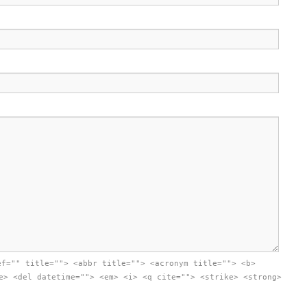
ef="" title=""> <abbr title=""> <acronym title=""> <b>
e> <del datetime=""> <em> <i> <q cite=""> <strike> <strong>