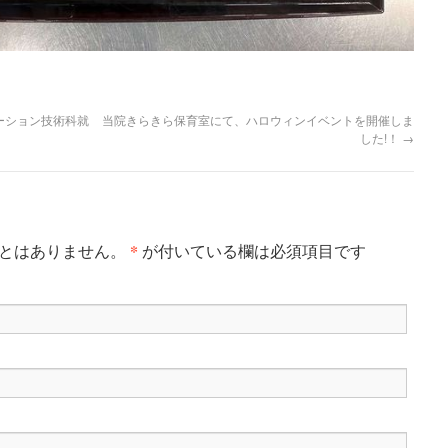
ーション技術科就
当院きらきら保育室にて、ハロウィンイベントを開催しま
した!！
→
*
ことはありません。
が付いている欄は必須項目です