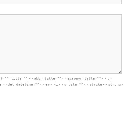
ef="" title=""> <abbr title=""> <acronym title=""> <b>
e> <del datetime=""> <em> <i> <q cite=""> <strike> <strong>