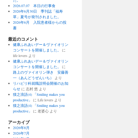
た。
2026.07.07 本日の行事食
2026年6月30日 季刊誌「福寿
草」夏号が発刊されました。
2026年6月 入院患者様からの投
書
最近のコメント
健康ふれあいデー＆ヴァイオリン
コンサートを開催しました。
に
life lovers より
健康ふれあいデー＆ヴァイオリン
コンサートを開催しました。
に
路上のヴァイオリン弾き 安藤善
一（あんどうぜんいち）
より
リハビリ科就職説明会開催のお知
らせ
に 志村 悠 より
獏之浪語(4) 「Smiling makes you
productive」
に Life lovers より
獏之浪語(4) 「Smiling makes you
productive」
に 老婆心 より
アーカイブ
2026年8月
2026年7月