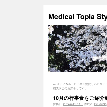
Medical Topia St
←
メディカルトピア草加病院リハビリテ
職説明会のお知らせです。
10月の行事食をご紹介
投稿日:
2024年11月1日
作成者:
life lovers