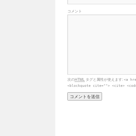
コメント
次の
HTML
タグと属性が使えます:
<a hr
<blockquote cite=""> <cite> <cod