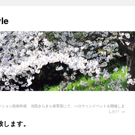
yle
ーション技術科就
当院きらきら保育室にて、ハロウィンイベントを開催しま
した!！
→
致します。