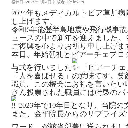
投稿日:
2024年1月4日
作成者:
life lovers
2024年もメディカルトピア草加
し上げます。
令和6年能登半島地震や飛行機事
ュースの中で新年を迎えました。
ご復興を心よりお祈り申し上げま
本日、年始朝礼とピアーチェプロ
与式を行いました
「ピアーチェ
「人を喜ばせる」の意味です。笑
職員、この機会にお礼を言いたい
さん投票された職員には特製のバ
2023年で10年目となり、当院
また、金平院長からのサプライズ
ワード」が該当部署に送られまし