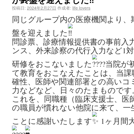
投稿日:
2024年2月27日
作成者:
life lovers
同じグループ内の医療機関より、
盤を迎えました
問診票、診療情報提供書の事前入
ンス、外来診察の代行入力など1対
研修をおこないました
当院が
て教育をおこなえたことは、当課
確性、医師や関連部署との高いコ
力などなど、日々のたまものです
これを、同職種（臨床支援士、医
の職員が慣れない他院に来て、一
ことに感謝いたします
1ヶ月間