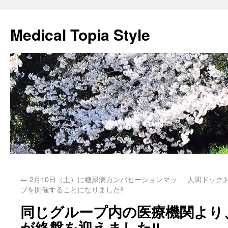
Medical Topia Style
←
2月10日（土）に糖尿病カンバセーションマッ
人間ドック
プを開催することになりました‼️
同じグループ内の医療機関より
が終盤を迎えました‼️