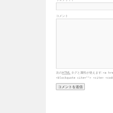
コメント
次の
HTML
タグと属性が使えます:
<a hr
<blockquote cite=""> <cite> <cod