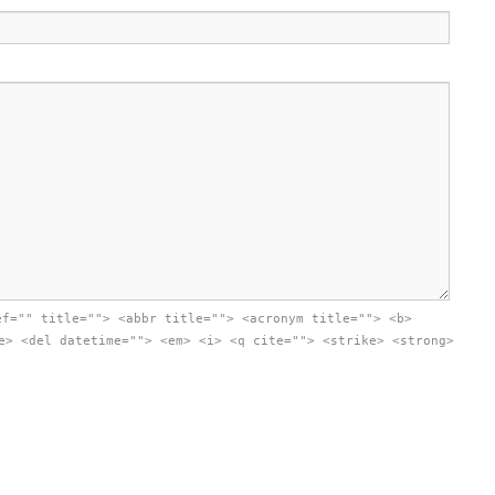
ef="" title=""> <abbr title=""> <acronym title=""> <b>
e> <del datetime=""> <em> <i> <q cite=""> <strike> <strong>