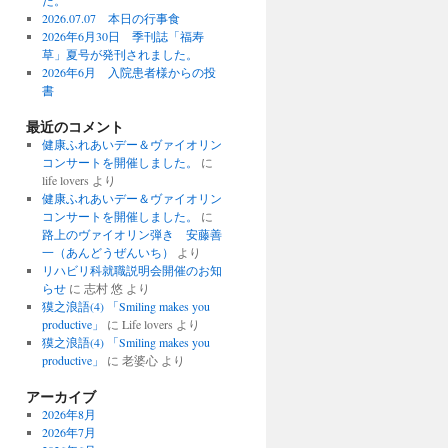
た。
2026.07.07 本日の行事食
2026年6月30日 季刊誌「福寿
草」夏号が発刊されました。
2026年6月 入院患者様からの投
書
最近のコメント
健康ふれあいデー＆ヴァイオリン
コンサートを開催しました。
に
life lovers より
健康ふれあいデー＆ヴァイオリン
コンサートを開催しました。
に
路上のヴァイオリン弾き 安藤善
一（あんどうぜんいち）
より
リハビリ科就職説明会開催のお知
らせ
に 志村 悠 より
獏之浪語(4) 「Smiling makes you
productive」
に Life lovers より
獏之浪語(4) 「Smiling makes you
productive」
に 老婆心 より
アーカイブ
2026年8月
2026年7月