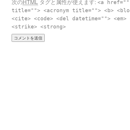
次の
HTML
タグと属性が使えます:
<a href=""
title=""> <acronym title=""> <b> <blo
<cite> <code> <del datetime=""> <em> 
<strike> <strong>