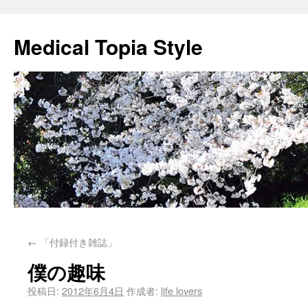
Medical Topia Style
←
「付録付き雑誌」
僕の趣味
投稿日:
2012年6月4日
作成者:
life lovers