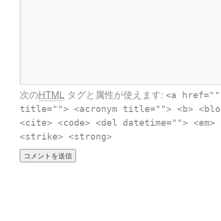
次の
HTML
タグと属性が使えます:
<a href=""
title=""> <acronym title=""> <b> <blo
<cite> <code> <del datetime=""> <em> 
<strike> <strong>