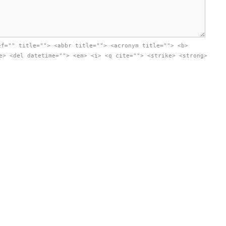
ef="" title=""> <abbr title=""> <acronym title=""> <b>
e> <del datetime=""> <em> <i> <q cite=""> <strike> <strong>