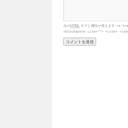
次の
HTML
タグと属性が使えます:
<a hr
<blockquote cite=""> <cite> <cod