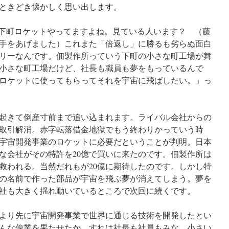
ときどき懐かしく思い出します。
で下町ロケットやってますよね。見ている人います？ （藤
が手をあげました）これまた「倍返し」に勝るも劣らぬ面白
リーなんです。佃製作所っていう下町の小さな町工場が舞
小さな町工場だけど、社長も職員も夢をもっているんで
ロケットに使ってもらってそれを宇宙に飛ばしたい。」っ
起きて倒産寸前まで追い込まれます。ライバル会社からの
取引解消。赤字転落借金地獄でもう終わりかっていう時
宇宙開発事業のロケットに必要だということが判明。日本
な会社がその特許を20億で買いに来たのです。佃製作所は
救われる。当然だれもが20億に期待したのです。しかし特
の名前で作った部品が宇宙を飛ぶ夢が消えてしまう。夢を
社も大きく揺れ動いているところで次回に続くです。
より先に宇宙開発事業で世界に通じる技術を開発したとい
んな偉業を果たせたか。すれは社長も社員もみな、小さい