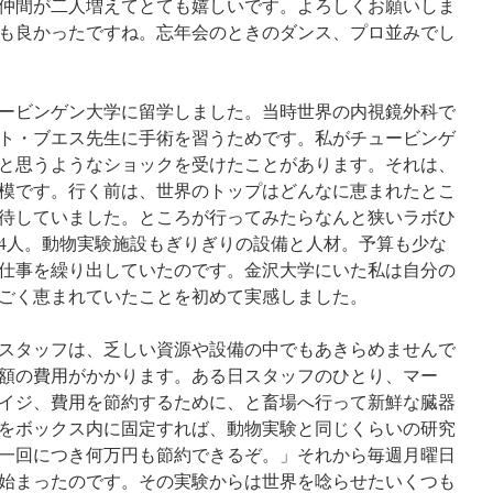
仲間が二人増えてとても嬉しいです。よろしくお願いしま
も良かったですね。忘年会のときのダンス、プロ並みでし
ュービンゲン大学に留学しました。当時世界の内視鏡外科で
ト・ブエス先生に手術を習うためです。私がチュービンゲ
と思うようなショックを受けたことがあります。それは、
模です。行く前は、世界のトップはどんなに恵まれたとこ
待していました。ところが行ってみたらなんと狭いラボひ
4人。動物実験施設もぎりぎりの設備と人材。予算も少な
仕事を繰り出していたのです。金沢大学にいた私は自分の
ごく恵まれていたことを初めて実感しました。
スタッフは、乏しい資源や設備の中でもあきらめませんで
額の費用がかかります。ある日スタッフのひとり、マー
イジ、費用を節約するために、と畜場へ行って新鮮な臓器
をボックス内に固定すれば、動物実験と同じくらいの研究
一回につき何万円も節約できるぞ。」それから毎週月曜日
始まったのです。その実験からは世界を唸らせたいくつも