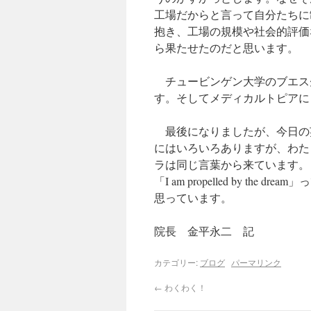
工場だからと言って自分たちに
抱き、工場の規模や社会的評価
ら果たせたのだと思います。
チュービンゲン大学のブエス
す。そしてメディカルトピアに
最後になりましたが、今日の英語
にはいろいろありますが、わたし
ラは同じ言葉から来ています。
「I am propelled by th
思っています。
院長 金平永二 記
カテゴリー:
ブログ
パーマリンク
←
わくわく！