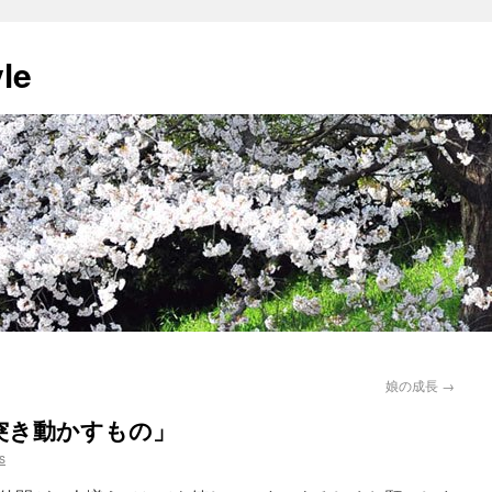
yle
娘の成長
→
を突き動かすもの」
rs