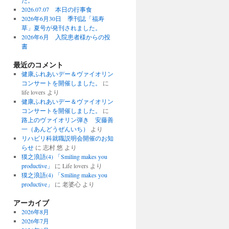
た。
2026.07.07 本日の行事食
2026年6月30日 季刊誌「福寿
草」夏号が発刊されました。
2026年6月 入院患者様からの投
書
最近のコメント
健康ふれあいデー＆ヴァイオリン
コンサートを開催しました。
に
life lovers より
健康ふれあいデー＆ヴァイオリン
コンサートを開催しました。
に
路上のヴァイオリン弾き 安藤善
一（あんどうぜんいち）
より
リハビリ科就職説明会開催のお知
らせ
に 志村 悠 より
獏之浪語(4) 「Smiling makes you
productive」
に Life lovers より
獏之浪語(4) 「Smiling makes you
productive」
に 老婆心 より
アーカイブ
2026年8月
2026年7月