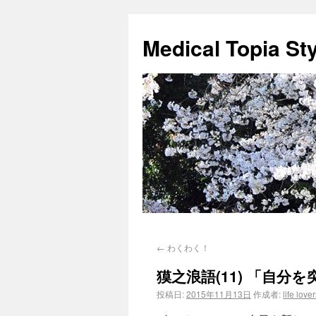
Medical Topia St
←
わくわく！
獏之浪語(11) 「自分
投稿日:
2015年11月13日
作成者:
life love