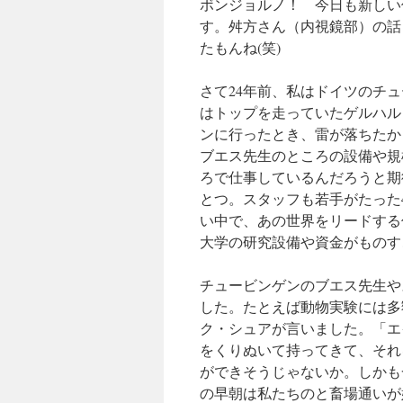
ボンジョルノ！ 今日も新しい
す。舛方さん（内視鏡部）の話
たもんね(笑)
さて24年前、私はドイツのチ
はトップを走っていたゲルハル
ンに行ったとき、雷が落ちたか
ブエス先生のところの設備や規
ろで仕事しているんだろうと期
とつ。スタッフも若手がたった
い中で、あの世界をリードする
大学の研究設備や資金がものす
チュービンゲンのブエス先生や
した。たとえば動物実験には多
ク・シュアが言いました。「エ
をくりぬいて持ってきて、それ
ができそうじゃないか。しかも
の早朝は私たちのと畜場通いが