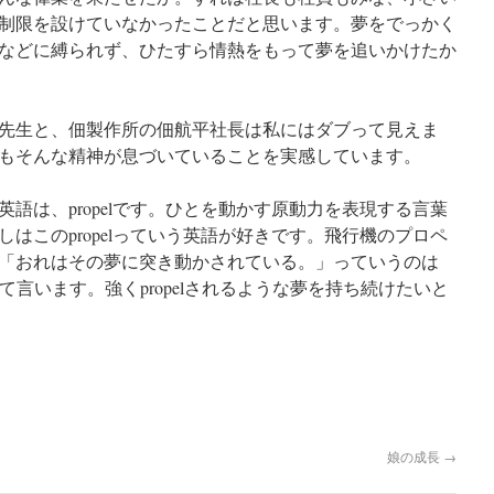
制限を設けていなかったことだと思います。夢をでっかく
などに縛られず、ひたすら情熱をもって夢を追いかけたか
先生と、佃製作所の佃航平社長は私にはダブって見えま
もそんな精神が息づいていることを実感しています。
は、propelです。ひとを動かす原動力を表現する言葉
はこのpropelっていう英語が好きです。飛行機のプロペ
「おれはその夢に突き動かされている。」っていうのは
e dream」って言います。強くpropelされるような夢を持ち続けたいと
娘の成長
→