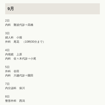
9月
2日
内科 難波代診⇒高橋
3日
婦人科 小堀
外科 尾花 （10時30分まで）
4日
内視鏡 上原
内科 佐々木代診⇒小尾
5日
外科 谷田
内科 川越代診⇒園田
7日
内分泌科 保川
8日
整形外科 西潟