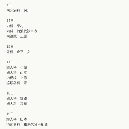
7日
内分泌科 保川
14日
内科 東村
内科 難波代診⇒表
内視鏡 上原
15日
外科 金平 文
17日
婦人科 小堀
婦人科 山本
内視鏡 上原
泌尿器科 宋
18日
婦人科 野路
婦人科 加藤
19日
婦人科 山本
消化器科 相馬代診⇒稲葉