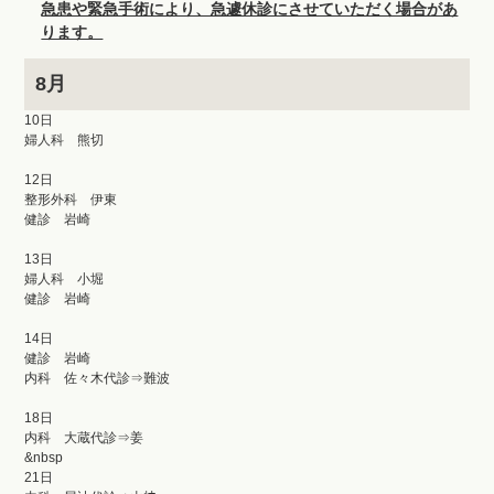
急患や緊急手術により、急遽休診にさせていただく場合があ
ります。
8月
10日
婦人科 熊切
12日
整形外科 伊東
健診 岩崎
13日
婦人科 小堀
健診 岩崎
14日
健診 岩崎
内科 佐々木代診⇒難波
18日
内科 大蔵代診⇒姜
&nbsp
21日