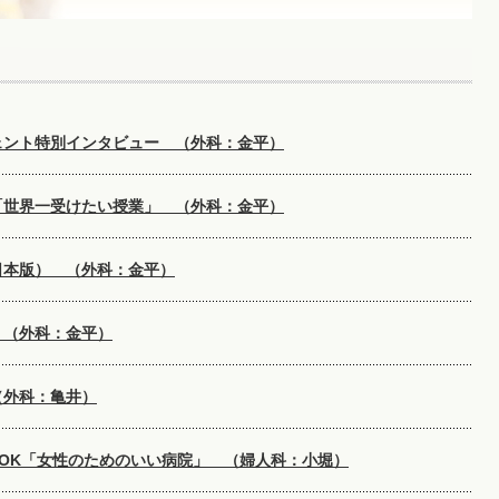
ェント特別インタビュー （外科：金平）
「世界一受けたい授業」 （外科：金平）
日本版） （外科：金平）
 （外科：金平）
（外科：亀井）
OOK「女性のためのいい病院」 （婦人科：小堀）