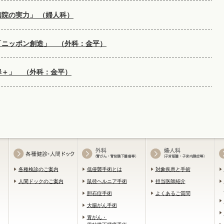
院の実力」 （婦人科）
「ニッポン創造」 （外科：金平）
扉＋」 （外科：金平）
各種検診のご案内
低侵襲手術とは
対象疾患と手術
人間ドックのご案内
鼠径ヘルニア手術
担当医師紹介
胆石症手術
よくあるご質問
大腸がん手術
胃がん・