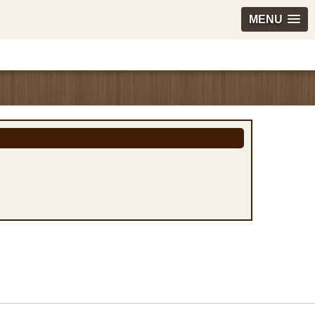
MENU
。