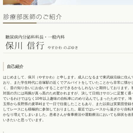
自己紹介
はじめまして、保川（やすかわ）と申します。成人になるまで東武線沿線に住ん
おり、また学生時代に谷塚駅の近くでアルバイトをしていたことから非常に懐か
く、昔の知り合いにお会いすることができるかもしれないと期待しております。
対面の方には両腕が真っ黒のため驚かれますが、決して日焼けサロンに足繁く通
ているわけではなく10年以上趣味の自転車にのめり込んでしまったためです。埼
玉県から長野県の麦草峠まで一日で往復したこともあり、また以前は実業団登録
してレースにも積極的に参加しておりました。最近ではレースから遠ざかり自転
かなり増えてしまいました。患者さんが食事療法や運動療法においても病状を改
いきたいと思っています。