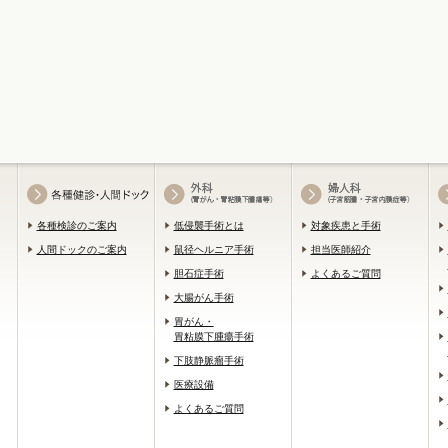
各種検診のご案内
低侵襲手術とは
対象疾患と手術
人間ドックのご案内
鼠径ヘルニア手術
担当医師紹介
胆石症手術
よくあるご質問
大腸がん手術
胃がん・
胃粘膜下腫瘍手術
下肢静脈瘤手術
医療設備
よくあるご質問