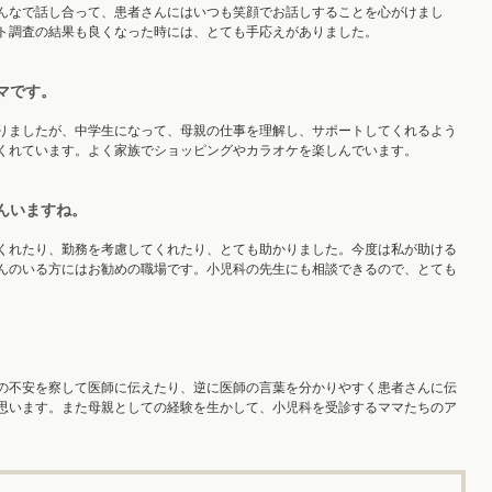
んなで話し合って、患者さんにはいつも笑顔でお話しすることを心がけまし
ト調査の結果も良くなった時には、とても手応えがありました。
マです。
りましたが、中学生になって、母親の仕事を理解し、サポートしてくれるよう
くれています。よく家族でショッピングやカラオケを楽しんでいます。
んいますね。
くれたり、勤務を考慮してくれたり、とても助かりました。今度は私が助ける
んのいる方にはお勧めの職場です。小児科の先生にも相談できるので、とても
の不安を察して医師に伝えたり、逆に医師の言葉を分かりやすく患者さんに伝
思います。また母親としての経験を生かして、小児科を受診するママたちのア