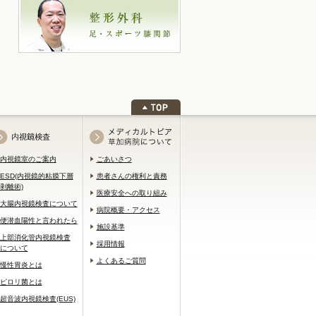
内視鏡室のご案内
ごあいさつ
ESD(内視鏡的粘膜下層
患者さんの権利と責務
剥離術)
医療安全への取り組み
大腸内視鏡検査について
病院概要・アクセス
便潜血陽性と言われたら
施設基準
上部消化管内視鏡検査
採用情報
について
よくあるご質問
慢性胃炎とは
ピロリ菌とは
超音波内視鏡検査(EUS)