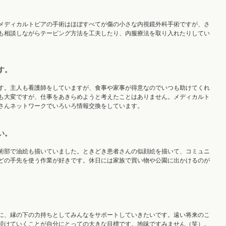
メディカルトピアの手術はほぼすべてが傷の小さな内視鏡外科手術ですが、さ
も相談しながらテーピング方法を工夫したり、内服療法を取り入れたりしてい
す。
す。主人も看護師をしていますが、食事や家事が得意なのでいつも助けてくれ
も大変ですが、仕事をあきらめようと考えたことはありません。メディカルト
さんネットワークでいろいろ情報交換をしています。
い。
術部で油絵も描いていました。ときどき患者さんの似顔絵を描いて、コミュニ
どの手先を使う作業が好きです。休日には家族で買い物や公園に出かけるのが
。
に、縁の下の力持ちとしてみんなをサポートしていきたいです。遠い将来のこ
続けていくことが自分にとっての大きな目標です。地味ですみません（笑）。