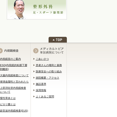
内視鏡室のご案内
ごあいさつ
ESD(内視鏡的粘膜下層
患者さんの権利と責務
剥離術)
医療安全への取り組み
大腸内視鏡検査について
病院概要・アクセス
便潜血陽性と言われたら
施設基準
上部消化管内視鏡検査
採用情報
について
よくあるご質問
慢性胃炎とは
ピロリ菌とは
超音波内視鏡検査(EUS)