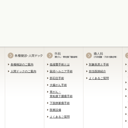
各種検診のご案内
低侵襲手術とは
対象疾患と手術
人間ドックのご案内
鼠径ヘルニア手術
担当医師紹介
胆石症手術
よくあるご質問
大腸がん手術
胃がん・
胃粘膜下腫瘍手術
下肢静脈瘤手術
医療設備
よくあるご質問