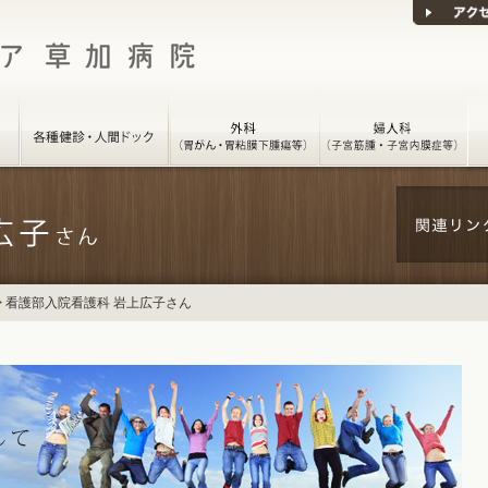
>
看護部入院看護科 岩上広子さん