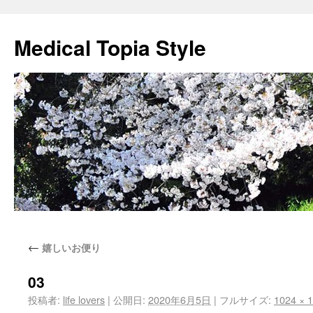
Medical Topia Style
←
嬉しいお便り
03
投稿者:
life lovers
|
公開日:
2020年6月5日
|
フルサイズ:
1024 × 