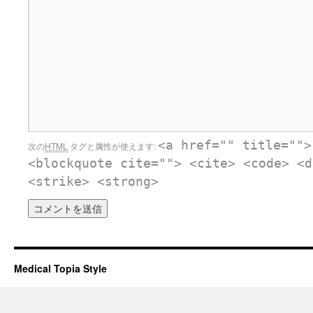
<a href="" title="">
次の
HTML
タグと属性が使えます:
<blockquote cite=""> <cite> <code> <d
<strike> <strong>
Medical Topia Style