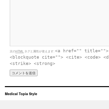
<a href="" title="">
次の
HTML
タグと属性が使えます:
<blockquote cite=""> <cite> <code> <d
<strike> <strong>
Medical Topia Style