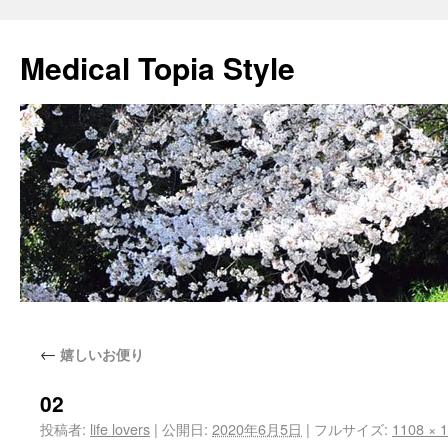
Medical Topia Style
←
嬉しいお便り
02
投稿者:
life lovers
|
公開日:
2020年6月5日
|
フルサイズ:
1108 × 