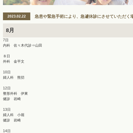
急患や緊急手術により、急遽休診にさせていただく
2023.02.22
8月
7日
内科 佐々木代診⇒山田
８日
外科 金平文
10日
婦人科 熊切
12日
整形外科 伊東
健診 岩崎
13日
婦人科 小堀
健診 岩崎
14日