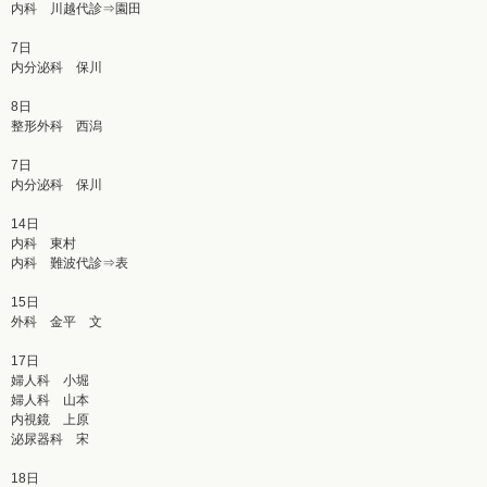
内科 川越代診⇒園田
7日
内分泌科 保川
8日
整形外科 西潟
7日
内分泌科 保川
14日
内科 東村
内科 難波代診⇒表
15日
外科 金平 文
17日
婦人科 小堀
婦人科 山本
内視鏡 上原
泌尿器科 宋
18日