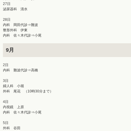
27日
泌尿器科 清水
28日
内科 岡田代診⇒難波
整形外科 伊東
内科 佐々木代診⇒小尾
9月
2日
内科 難波代診⇒高橋
3日
婦人科 小堀
外科 尾花 （10時30分まで）
4日
内視鏡 上原
内科 佐々木代診⇒小尾
5日
外科 谷田