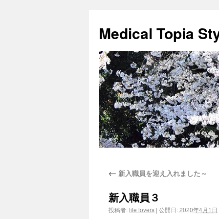
Medical Topia St
←
新入職員を迎え入れました～
新入職員３
投稿者:
life lovers
|
公開日:
2020年4月1日