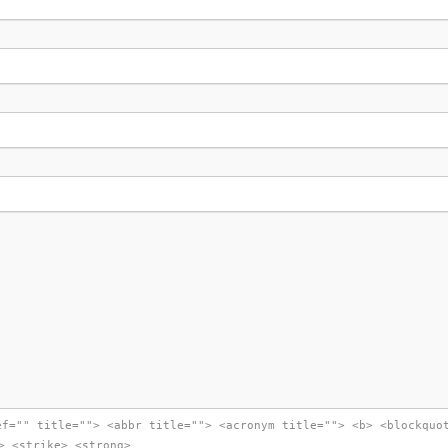
ef="" title=""> <abbr title=""> <acronym title=""> <b> <blockquo
> <strike> <strong>