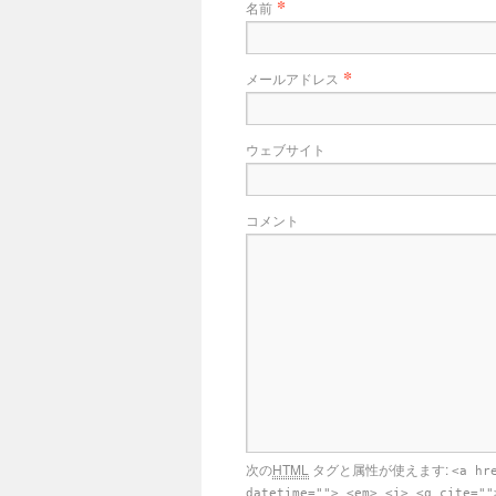
*
名前
*
メールアドレス
ウェブサイト
コメント
次の
HTML
タグと属性が使えます:
<a hr
datetime=""> <em> <i> <q cite=""